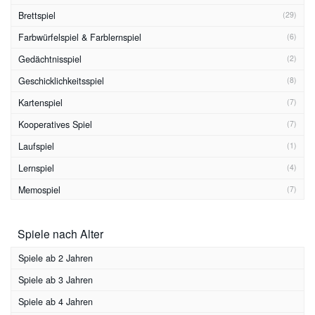
Brettspiel
(29)
Farbwürfelspiel & Farblernspiel
(6)
Gedächtnisspiel
(2)
Geschicklichkeitsspiel
(8)
Kartenspiel
(7)
Kooperatives Spiel
(7)
Laufspiel
(1)
Lernspiel
(4)
Memospiel
(7)
Merkspiel
(3)
Spiele nach Alter
Ratespiel
(2)
Reaktionsspiel
(1)
Spiele ab 2 Jahren
Sammelspiel
(4)
Spiele ab 3 Jahren
Stapelspiel
(2)
Spiele ab 4 Jahren