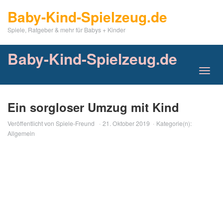
Skip
Baby-Kind-Spielzeug.de
to
main
Spiele, Ratgeber & mehr für Babys + Kinder
content
Baby-Kind-Spielzeug.de
Toggl
navig
Ein sorgloser Umzug mit Kind
Veröffentlicht von
Spiele-Freund
21. Oktober 2019
Kategorie(n):
Allgemein