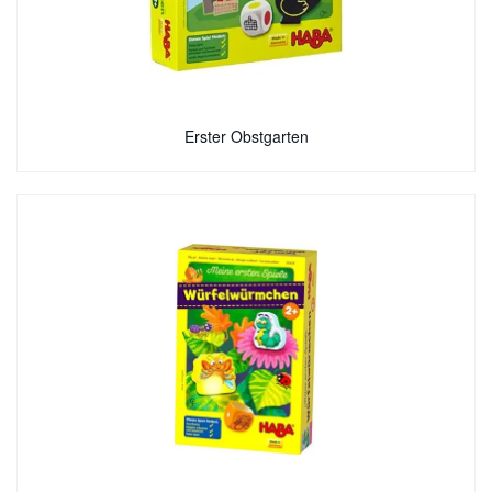
Erster Obstgarten