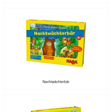
Nachtwächterbär