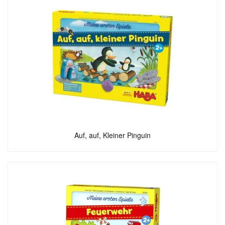
Auf, auf, Kleiner Pinguin