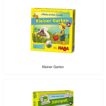
Kleiner Garten