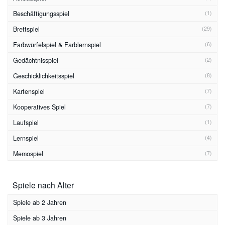
Beschäftigungsspiel
(1)
Brettspiel
(29)
Farbwürfelspiel & Farblernspiel
(6)
Gedächtnisspiel
(2)
Geschicklichkeitsspiel
(8)
Kartenspiel
(7)
Kooperatives Spiel
(7)
Laufspiel
(1)
Lernspiel
(4)
Memospiel
(7)
Merkspiel
(3)
Spiele nach Alter
Ratespiel
(2)
Reaktionsspiel
(1)
Spiele ab 2 Jahren
Sammelspiel
(4)
Spiele ab 3 Jahren