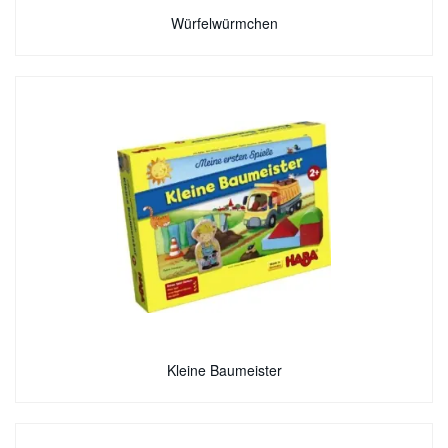
Würfelwürmchen
Kleine Baumeister