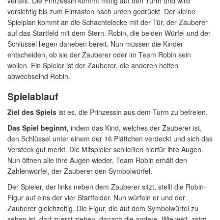
verteilt. Die Prinzessin kommt mittig auf den Turm und wird
vorsichtig bis zum Einrasten nach unten gedrückt. Der kleine
Spielplan kommt an die Schachtelecke mit der Tür, der Zauberer
auf das Startfeld mit dem Stern. Robin, die beiden Würfel und der
Schlüssel liegen daneben bereit. Nun müssen die Kinder
entscheiden, ob sie der Zauberer oder im Team Robin sein
wollen. Ein Spieler ist der Zauberer, die anderen helfen
abwechselnd Robin.
Spielablauf
Ziel des Spiels
ist es, die Prinzessin aus dem Turm zu befreien.
Das Spiel beginnt,
indem das Kind, welches der Zauberer ist,
den Schlüssel unter einem der 16 Plättchen verdeckt und sich das
Versteck gut merkt. Die Mitspieler schließen hierfür ihre Augen.
Nun öffnen alle ihre Augen wieder, Team Robin erhält den
Zahlenwürfel, der Zauberer den Symbolwürfel.
Der Spieler, der links neben dem Zauberer sitzt, stellt die Robin-
Figur auf eins der vier Startfelder. Nun würfeln er und der
Zauberer gleichzeitig. Die Figur, die auf dem Symbolwürfel zu
sehen ist, darf zuerst ziehen, danach die andere. Wie weit, zeigt