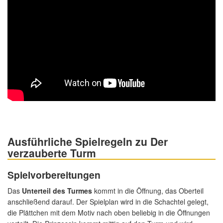
Ausführliche Spielregeln zu Der
verzauberte Turm
Spielvorbereitungen
Das
Unterteil des Turmes
kommt in die Öffnung, das Oberteil
anschließend darauf. Der Spielplan wird in die Schachtel gelegt,
die Plättchen mit dem Motiv nach oben beliebig in die Öffnungen