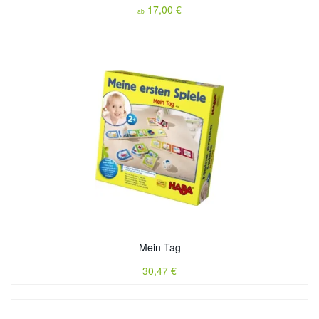
17,00 €
ab
Mein Tag
30,47 €