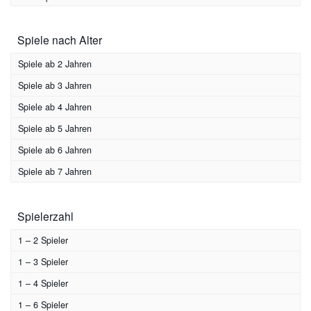
Merkspiel
(3)
Spiele nach Alter
Ratespiel
(2)
Reaktionsspiel
(1)
Spiele ab 2 Jahren
Sammelspiel
(4)
Spiele ab 3 Jahren
Stapelspiel
(2)
Spiele ab 4 Jahren
Strategiespiel
(1)
Spiele ab 5 Jahren
Suchspiel
(2)
Spiele ab 6 Jahren
Wettlaufspiel
(8)
Spiele ab 7 Jahren
Würfelspiel
(8)
Zuordnungsspiel
(8)
Spielerzahl
1 – 2 Spieler
1 – 3 Spieler
1 – 4 Spieler
1 – 6 Spieler