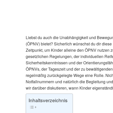
Liebst du auch die Unabhängigkeit und Bewegung
(ÖPNV) bietet? Sicherlich wünschst du dir diese F
Zeitpunkt, um Kinder alleine den ÖPNV nutzen 
gesetzlichen Regelungen, der individuellen Rei
Sicherheitskenntnissen und der Orientierungsfähi
ÖPNVs, der Tageszeit und der zu bewältigenden
regelmäßig zurückgelegte Wege eine Rolle. Nic
Notfallnummern und natürlich die Begleitung und
wir darüber diskutieren, wann Kinder eigenstän
Inhaltsverzeichnis