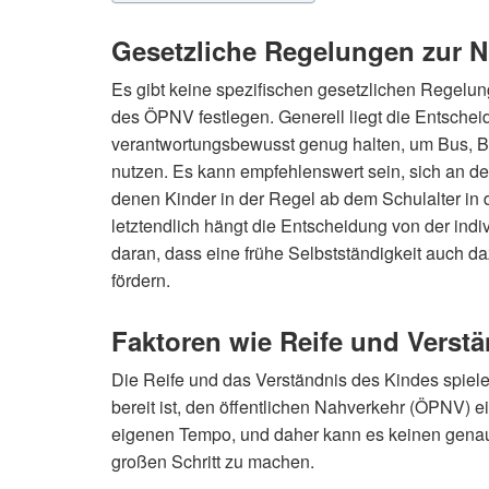
Gesetzliche Regelungen zur 
Es gibt keine spezifischen gesetzlichen Regelun
des ÖPNV festlegen. Generell liegt die Entscheid
verantwortungsbewusst genug halten, um Bus, Bah
nutzen. Es kann empfehlenswert sein, sich an de
denen Kinder in der Regel ab dem Schulalter in
letztendlich hängt die Entscheidung von der ind
daran, dass eine frühe Selbstständigkeit auch d
fördern.
Faktoren wie Reife und Verstä
Die Reife und das Verständnis des Kindes spiel
bereit ist, den öffentlichen Nahverkehr (ÖPNV) e
eigenen Tempo, und daher kann es keinen genaue
großen Schritt zu machen.