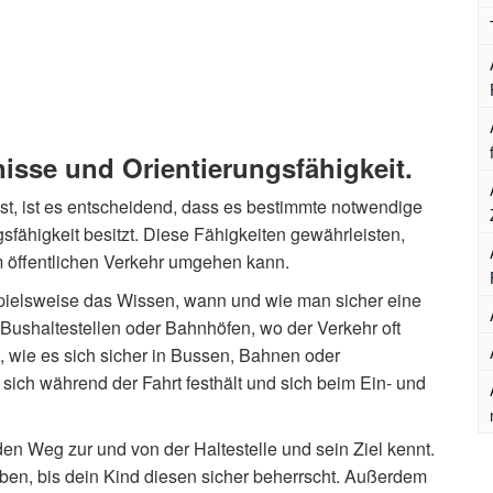
isse und Orientierungsfähigkeit.
st, ist es entscheidend, dass es bestimmte notwendige
sfähigkeit besitzt. Diese Fähigkeiten gewährleisten,
m öffentlichen Verkehr umgehen kann.
spielsweise das Wissen, wann und wie man sicher eine
Bushaltestellen oder Bahnhöfen, wo der Verkehr oft
, wie es sich sicher in Bussen, Bahnen oder
sich während der Fahrt festhält und sich beim Ein- und
den Weg zur und von der Haltestelle und sein Ziel kennt.
ben, bis dein Kind diesen sicher beherrscht. Außerdem