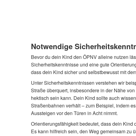
Notwendige Sicherheitskenntn
Bevor du dein Kind den ÖPNV alleine nutzen läs
Sicherheitskenntnisse und eine gute Orientierung
dass dein Kind sicher und selbstbewusst mit de
Unter Sicherheitskenntnissen verstehen wir bei
Straße überquert, insbesondere in der Nähe von 
hektisch sein kann. Dein Kind sollte auch wissen
Straßenbahnen verhält – zum Beispiel, indem es 
Aussteigen vor den Türen in Acht nimmt.
Orientierungsfähigkeit bedeutet, dass dein Kind 
Es kann hilfreich sein, den Weg gemeinsam zu ü