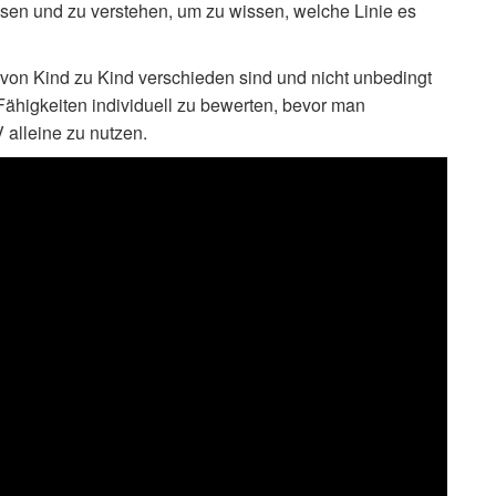
lesen und zu verstehen, um zu wissen, welche Linie es
 von Kind zu Kind verschieden sind und nicht unbedingt
Fähigkeiten individuell zu bewerten, bevor man
 alleine zu nutzen.