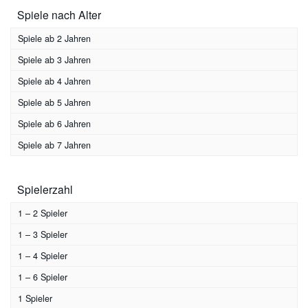
Spiele nach Alter
Ratespiel
(2)
Reaktionsspiel
(1)
Spiele ab 2 Jahren
Sammelspiel
(4)
Spiele ab 3 Jahren
Stapelspiel
(2)
Spiele ab 4 Jahren
Strategiespiel
(1)
Spiele ab 5 Jahren
Suchspiel
(2)
Spiele ab 6 Jahren
Wettlaufspiel
(8)
Spiele ab 7 Jahren
Würfelspiel
(8)
Zuordnungsspiel
(8)
Spielerzahl
1 – 2 Spieler
1 – 3 Spieler
1 – 4 Spieler
1 – 6 Spieler
1 Spieler