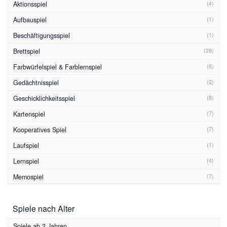
Aktionsspiel
(4)
Aufbauspiel
(1)
Beschäftigungsspiel
(1)
Brettspiel
(29)
Farbwürfelspiel & Farblernspiel
(6)
Gedächtnisspiel
(2)
Geschicklichkeitsspiel
(8)
Kartenspiel
(7)
Kooperatives Spiel
(7)
Laufspiel
(1)
Lernspiel
(4)
Memospiel
(7)
Merkspiel
(3)
Spiele nach Alter
Ratespiel
(2)
Reaktionsspiel
(1)
Spiele ab 2 Jahren