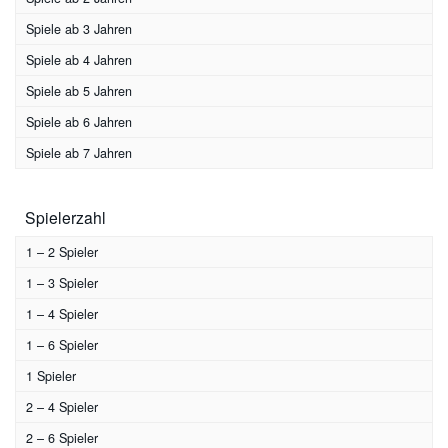
Sammelspiel
(4)
Spiele ab 3 Jahren
Stapelspiel
(2)
Spiele ab 4 Jahren
Strategiespiel
(1)
Spiele ab 5 Jahren
Suchspiel
(2)
Spiele ab 6 Jahren
Wettlaufspiel
(8)
Spiele ab 7 Jahren
Würfelspiel
(8)
Zuordnungsspiel
(8)
Spielerzahl
1 – 2 Spieler
1 – 3 Spieler
1 – 4 Spieler
1 – 6 Spieler
1 Spieler
2 – 4 Spieler
2 – 6 Spieler