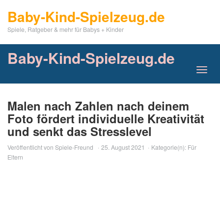
Skip
Baby-Kind-Spielzeug.de
to
main
Spiele, Ratgeber & mehr für Babys + Kinder
content
Baby-Kind-Spielzeug.de
Toggl
navig
Malen nach Zahlen nach deinem
Foto fördert individuelle Kreativität
und senkt das Stresslevel
Veröffentlicht von
Spiele-Freund
25. August 2021
Kategorie(n):
Für
Eltern