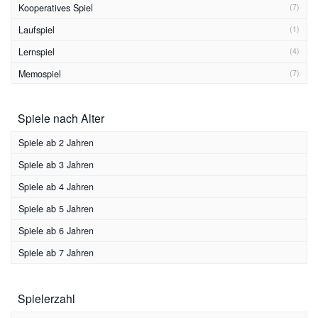
Kooperatives Spiel
(7)
Laufspiel
(1)
Lernspiel
(4)
Memospiel
(7)
Merkspiel
(3)
Spiele nach Alter
Ratespiel
(2)
Reaktionsspiel
(1)
Spiele ab 2 Jahren
Sammelspiel
(4)
Spiele ab 3 Jahren
Stapelspiel
(2)
Spiele ab 4 Jahren
Strategiespiel
(1)
Spiele ab 5 Jahren
Suchspiel
(2)
Spiele ab 6 Jahren
Wettlaufspiel
(8)
Spiele ab 7 Jahren
Würfelspiel
(8)
Zuordnungsspiel
(8)
Spielerzahl