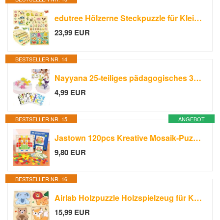
edutree Hölzerne Steckpuzzle für Kleinkinder 2-4, 6 Pack pädagogische Peg Puzzles Montessori Spielzeug, Lernen Puzzles für Kinder Mädchen Jungen 3-5 mit Alphabet Zahl Tier Fahrzeug Form
23,99 EUR
BESTSELLER NR. 14
Nayyana 25-teiliges pädagogisches 3D-Cartoon-Puzzle, Neues 3D-Puzzle für Kinderspielzeug, 3D-Puzzles pädagogisches Montessori-Spielzeug, 3D-Puzzles Cartoon-Tier-Lernspielzeug, Stil 4
4,99 EUR
BESTSELLER NR. 15
ANGEBOT
Jastown 120pcs Kreative Mosaik-Puzzle,Hölzerne Muster Blöcke Set,Form Matching Game,Montessori Spielzeug ab 3 4 5 6 Jahre,Tangram Kinder,Sensorische Feinmotorik Konzentrationsspiele Lernspiele
9,80 EUR
BESTSELLER NR. 16
Airlab Holzpuzzle Holzspielzeug für Kinder, Steckpuzzle Montessori Spielzeug, 4er-Set Puzzle Lernspielzeug Pädagogisches Spielzeug Geschenk
15,99 EUR