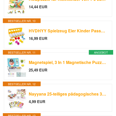
14,44 EUR
BESTSELLER NR. 10
HVDHYY Spielzeug Eier Kinder Passendes12Stck Farbe und Formen Lern Sortierspielzeug Plastik Ostereier Montessori Pädagogisches Puzzle ab 18monate für Weihnachten Kindertag Geburtstagsgeschenk
16,99 EUR
BESTSELLER NR. 11
ANGEBOT
Magnetspiel, 3 In 1 Magnetische Puzzle für Kinder, Pädagogisches Magnetgeschenk Montessori Spielzeug mit Tafel 8 Pinsel 12 Karten Magnetisches Lernspiel Reisespiel ab 3 Jahre für Unterwegs (Gesicht)
25,49 EUR
BESTSELLER NR. 12
Nayyana 25-teiliges pädagogisches 3D-Cartoon-Puzzle, Neues 3D-Puzzle für Kinderspielzeug, 3D-Puzzles pädagogisches Montessori-Spielzeug, 3D-Puzzles Cartoon-Tier-Lernspielzeug, Stil 2
4,99 EUR
BESTSELLER NR. 13