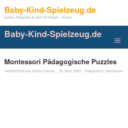
Skip
Baby-Kind-Spielzeug.de
to
main
Spiele, Ratgeber & mehr für Babys + Kinder
content
Baby-Kind-Spielzeug.de
Toggl
navig
Montessori Pädagogische Puzzles
Veröffentlicht von
Spiele-Freund
30. März 2023
Kategorie(n):
Montessori