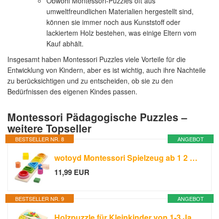
Obwohl Montessori-Puzzles oft aus
umweltfreundlichen Materialien hergestellt sind,
können sie immer noch aus Kunststoff oder
lackiertem Holz bestehen, was einige Eltern vom
Kauf abhält.
Insgesamt haben Montessori Puzzles viele Vorteile für die
Entwicklung von Kindern, aber es ist wichtig, auch ihre Nachteile
zu berücksichtigen und zu entscheiden, ob sie zu den
Bedürfnissen des eigenen Kindes passen.
Montessori Pädagogische Puzzles –
weitere Topseller
BESTSELLER NR. 8
ANGEBOT
wotoyd Montessori Spielzeug ab 1 2 Jahr,Holzspielzeug,Motorikspielzeug
11,99 EUR
BESTSELLER NR. 9
ANGEBOT
Holzpuzzle für Kleinkinder von 1-3 Jahren, Montessori-Spielzeug für Kinder ab 2 Jahren, lernendes pädagogisches Holzpuzzle-Spielzeug, Geschenk für 1 2 3 jährige Jungen und Mädchen - 4er-Pack