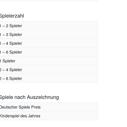
Würfelspiel
(8)
Zuordnungsspiel
(8)
Spielerzahl
1 – 2 Spieler
1 – 3 Spieler
1 – 4 Spieler
1 – 6 Spieler
1 Spieler
2 – 4 Spieler
2 – 6 Spieler
Spiele nach Auszeichnung
Deutscher Spiele Preis
Kinderspiel des Jahres