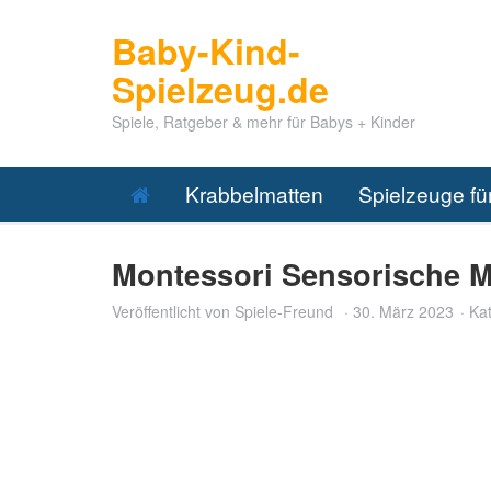
Skip
Baby-Kind-
to
main
Spielzeug.de
content
Spiele, Ratgeber & mehr für Babys + Kinder
Krabbelmatten
Spielzeuge für
Montessori Sensorische Ma
Veröffentlicht von
Spiele-Freund
30. März 2023
Ka