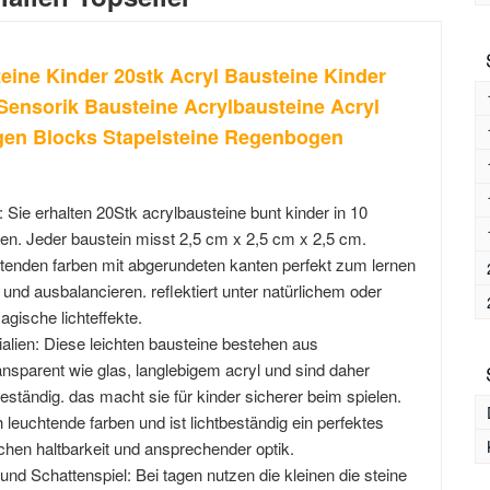
eine Kinder 20stk Acryl Bausteine Kinder
Sensorik Bausteine Acrylbausteine Acryl
en Blocks Stapelsteine Regenbogen
 Sie erhalten 20Stk acrylbausteine bunt kinder in 10
en. Jeder baustein misst 2,5 cm x 2,5 cm x 2,5 cm.
chtenden farben mit abgerundeten kanten perfekt zum lernen
 und ausbalancieren. reflektiert unter natürlichem oder
agische lichteffekte.
alien: Diese leichten bausteine bestehen aus
sparent wie glas, langlebigem acryl und sind daher
ständig. das macht sie für kinder sicherer beim spielen.
h leuchtende farben und ist lichtbeständig ein perfektes
chen haltbarkeit und ansprechender optik.
und Schattenspiel: Bei tagen nutzen die kleinen die steine