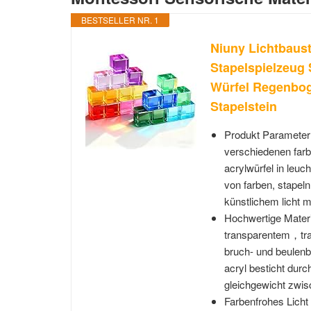
BESTSELLER NR. 1
Niuny Lichtbaust
Stapelspielzeug 
Würfel Regenbog
Stapelstein
Produkt Parameter:
verschiedenen farb
acrylwürfel in leu
von farben, stapeln
künstlichem licht m
Hochwertige Materi
transparentem，tran
bruch- und beulenbe
acryl besticht durc
gleichgewicht zwis
Farbenfrohes Licht 