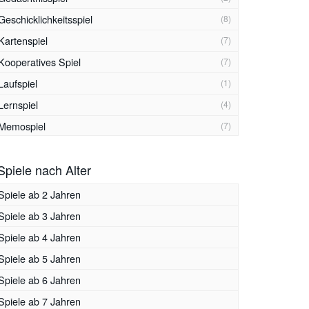
Geschicklichkeitsspiel
(8)
Kartenspiel
(7)
Kooperatives Spiel
(7)
Laufspiel
(1)
Lernspiel
(4)
Memospiel
(7)
Merkspiel
(3)
Spiele nach Alter
Ratespiel
(2)
Reaktionsspiel
(1)
Spiele ab 2 Jahren
Sammelspiel
(4)
Spiele ab 3 Jahren
Stapelspiel
(2)
Spiele ab 4 Jahren
Strategiespiel
(1)
Spiele ab 5 Jahren
Suchspiel
(2)
Spiele ab 6 Jahren
Wettlaufspiel
(8)
Spiele ab 7 Jahren