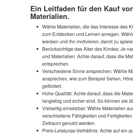
Ein Leitfaden für den Kauf v
Materialien.
Wähle Materialien, die das Interesse des K
zum Entdecken und Lernen anregen. Wähle 
wecken und ihn motivieren, damit zu spiele
Berücksichtige das Alter des Kindes: Je nac
und Materialien. Achte darauf, dass die M
entsprechen.
Verschiedene Sinne ansprechen: Wähle Mat
ansprechen, wie zum Beispiel Sehen, Hören
gefördert.
Hohe Qualität: Achte darauf, dass die Mater
langlebig und sicher sind. So können sie ü
Vielseitig einsetzbar: Wähle Materialien au
verschiedene Fähigkeiten und Fertigkeiten
Zeitraum genutzt werden.
Preis-Leistungs-Verhältnis: Achte auf ein 