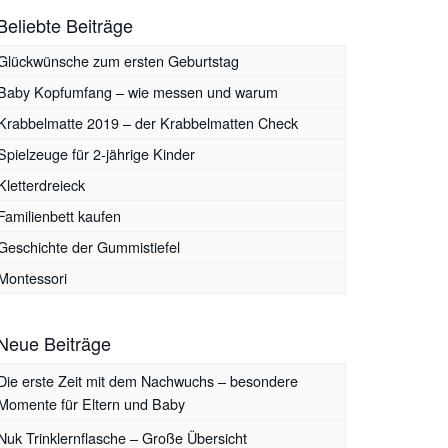
Beliebte Beiträge
Glückwünsche zum ersten Geburtstag
Baby Kopfumfang – wie messen und warum
Krabbelmatte 2019 – der Krabbelmatten Check
Spielzeuge für 2-jährige Kinder
Kletterdreieck
Familienbett kaufen
Geschichte der Gummistiefel
Montessori
Neue Beiträge
Die erste Zeit mit dem Nachwuchs – besondere
Momente für Eltern und Baby
Nuk Trinklernflasche – Große Übersicht