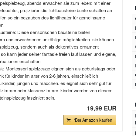
apelspielzeug, abends erwachen sie zum leben: mit einer
leuchtet, projizieren die lichtbausteine bunte schatten an
fen so ein bezauberndes lichttheater für gemeinsame
en.
bausteine: Diese sensorischen bausteine bieten
dern und erwachsenen unzählige möglichkeiten. sie können
elspielzeug, sondern auch als dekoratives ornament
o kann jeder seiner fantasie freien lauf lassen und eigene,
kreationen erschaffen.
: Montessori spielzeuge eignen sich als geburtstags oder
für kinder im alter von 2-6 jahren, einschließlich
ulkinder, jungen und mädchen. es eignet sich sehr gut für
ielzimmer oder klassenzimmer. kinder werden von diesem
inspielzeug fasziniert sein.
19,99 EUR
*Bei Amazon kaufen