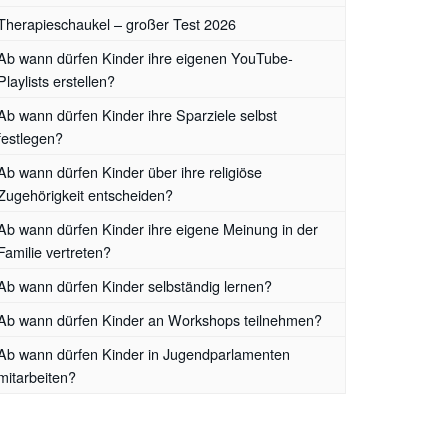
Therapieschaukel – großer Test 2026
Ab wann dürfen Kinder ihre eigenen YouTube-
Playlists erstellen?
Ab wann dürfen Kinder ihre Sparziele selbst
festlegen?
Ab wann dürfen Kinder über ihre religiöse
Zugehörigkeit entscheiden?
Ab wann dürfen Kinder ihre eigene Meinung in der
Familie vertreten?
Ab wann dürfen Kinder selbständig lernen?
Ab wann dürfen Kinder an Workshops teilnehmen?
Ab wann dürfen Kinder in Jugendparlamenten
mitarbeiten?