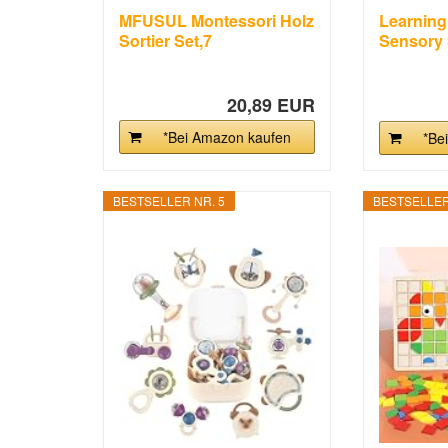
MFUSUL Montessori Holz
Learning
Sortier Set,7
Sensory 
Regenbogen...
Stück...
20,89 EUR
*Bei Amazon kaufen
*Be
BESTSELLER NR. 5
BESTSELLER