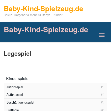
Skip
Baby-Kind-Spielzeug.de
to
main
Spiele, Ratgeber & mehr für Babys + Kinder
content
Baby-Kind-Spielzeug.de
Toggl
navig
Legespiel
Kinderspiele
Aktionsspiel
(4)
Aufbauspiel
(1)
Beschäftigungsspiel
(1)
Brettspiel
(29)