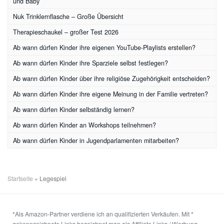
und Baby
Nuk Trinklernflasche – Große Übersicht
Therapieschaukel – großer Test 2026
Ab wann dürfen Kinder ihre eigenen YouTube-Playlists erstellen?
Ab wann dürfen Kinder ihre Sparziele selbst festlegen?
Ab wann dürfen Kinder über ihre religiöse Zugehörigkeit entscheiden?
Ab wann dürfen Kinder ihre eigene Meinung in der Familie vertreten?
Ab wann dürfen Kinder selbständig lernen?
Ab wann dürfen Kinder an Workshops teilnehmen?
Ab wann dürfen Kinder in Jugendparlamenten mitarbeiten?
Startseite
»
Legespiel
*Als Amazon-Partner verdiene ich an qualifizierten Verkäufen. Mit *
gekennzeichnete Links bezeichnet man als Affiliate Links / Werbung.