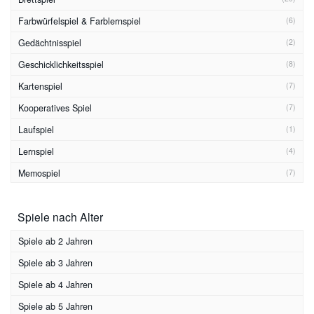
Farbwürfelspiel & Farblernspiel
(6)
Gedächtnisspiel
(2)
Geschicklichkeitsspiel
(8)
Kartenspiel
(7)
Kooperatives Spiel
(7)
Laufspiel
(1)
Lernspiel
(4)
Memospiel
(7)
Merkspiel
(3)
Spiele nach Alter
Ratespiel
(2)
Reaktionsspiel
(1)
Spiele ab 2 Jahren
Sammelspiel
(4)
Spiele ab 3 Jahren
Stapelspiel
(2)
Spiele ab 4 Jahren
Strategiespiel
(1)
Spiele ab 5 Jahren