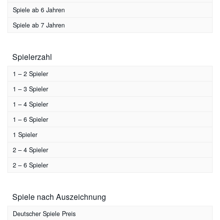
Suchspiel
(2)
Spiele ab 6 Jahren
Wettlaufspiel
(8)
Spiele ab 7 Jahren
Würfelspiel
(8)
Zuordnungsspiel
(8)
Spielerzahl
1 – 2 Spieler
1 – 3 Spieler
1 – 4 Spieler
1 – 6 Spieler
1 Spieler
2 – 4 Spieler
2 – 6 Spieler
Spiele nach Auszeichnung
Deutscher Spiele Preis