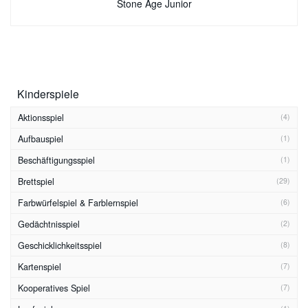
Stone Age Junior
Kinderspiele
Aktionsspiel
(4)
Aufbauspiel
(1)
Beschäftigungsspiel
(1)
Brettspiel
(29)
Farbwürfelspiel & Farblernspiel
(6)
Gedächtnisspiel
(2)
Geschicklichkeitsspiel
(8)
Kartenspiel
(7)
Kooperatives Spiel
(7)