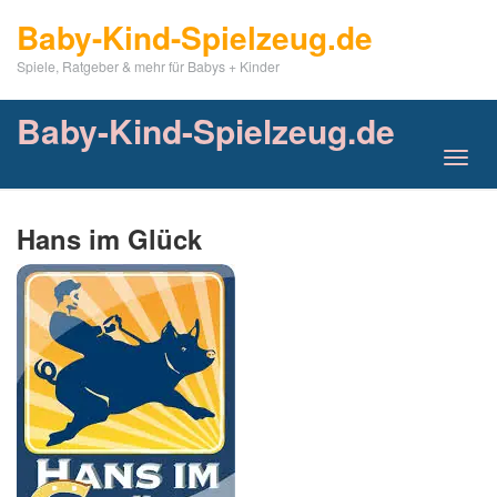
Skip
Baby-Kind-Spielzeug.de
to
main
Spiele, Ratgeber & mehr für Babys + Kinder
content
Baby-Kind-Spielzeug.de
Toggl
navig
Hans im Glück