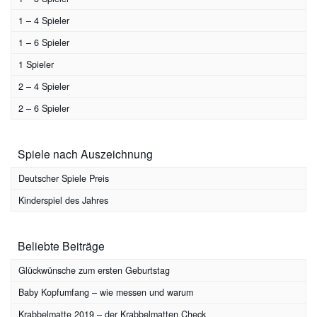
1 – 4 Spieler
1 – 6 Spieler
1 Spieler
2 – 4 Spieler
2 – 6 Spieler
Spiele nach Auszeichnung
Deutscher Spiele Preis
Kinderspiel des Jahres
Beliebte Beiträge
Glückwünsche zum ersten Geburtstag
Baby Kopfumfang – wie messen und warum
Krabbelmatte 2019 – der Krabbelmatten Check