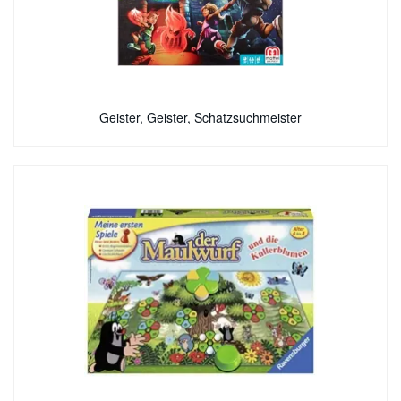
Geister, Geister, Schatzsuchmeister