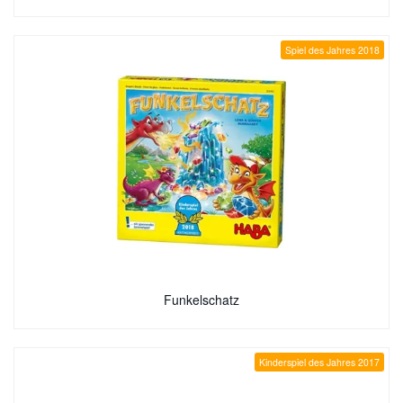
Spiel des Jahres 2018
Funkelschatz
Kinderspiel des Jahres 2017