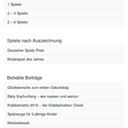
1 Spieler
2 – 4 Spieler
2 – 6 Spieler
Spiele nach Auszeichnung
Deutscher Spiele Preis
Kinderspiel des Jahres
Beliebte Beiträge
Glückwünsche zum ersten Geburtstag
Baby Kopfumfang – wie messen und warum
Krabbelmatte 2019 – der Krabbelmatten Check
Spielzeuge für 2-jährige Kinder
Kletterdreieck