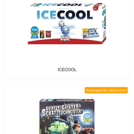
ICECOOL
Kinderspiel des Jahres 2014