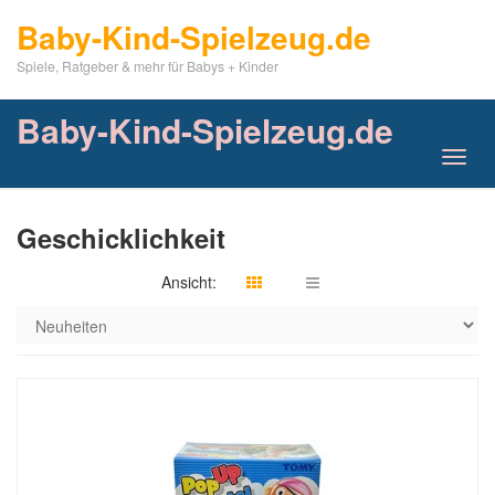
Skip
Baby-Kind-Spielzeug.de
to
main
Spiele, Ratgeber & mehr für Babys + Kinder
content
Baby-Kind-Spielzeug.de
Toggl
navig
Geschicklichkeit
Ansicht: