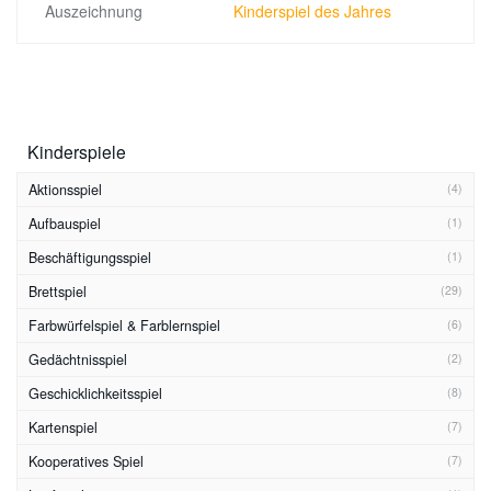
Auszeichnung
Kinderspiel des Jahres
Kinderspiele
Aktionsspiel
(4)
Aufbauspiel
(1)
Beschäftigungsspiel
(1)
Brettspiel
(29)
Farbwürfelspiel & Farblernspiel
(6)
Gedächtnisspiel
(2)
Geschicklichkeitsspiel
(8)
Kartenspiel
(7)
Kooperatives Spiel
(7)